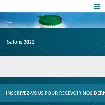
ACCUEIL
PROFIL
A propos de ROPAC®
Service Clients
Usine
Salons 2025
PRODUITS
TÉLÉCHARGEMENTS
MARCHÉS
Encres
Produits Chimiques
Lubrifiants
INSCRIVEZ-VOUS POUR RECEVOIR NOS DER
Revêtements
Pharma