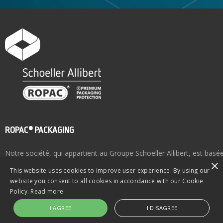
Cosmetique
Peintures
Aliments & Nutrition
EXPERTISE
Qualité
Certification UN
Certification ISO
Laboratoire de Test
ROPAC® PACKAGING
Qualité Produit
Notre société, qui appartient au Groupe Schoeller Allibert, est bas
Développements R&D
×
site de production est renommé pour ses emballages plastiques UN
This website uses cookies to improve user experience. By using our
ROPAC®.
NOUS CONTACTER
website you consent to all cookies in accordance with our Cookie
Policy.
Read more
Contacts Commerciaux
Politique de confidentialité
| Copyright © ROPAC® 2026 | Design 
I AGREE
I DISAGREE
Revendeurs